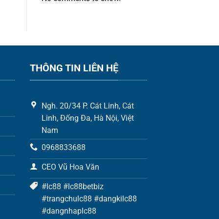
THÔNG TIN LIÊN HỆ
Ngh. 20/34 P. Cát Linh, Cát
Linh, Đống Đa, Hà Nội, Việt
Nam
0968833688
CEO Vũ Hoa Văn
#lc88 #lc88betbiz
#trangchulc88 #dangkilc88
#dangnhaplc88