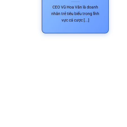
CEO Vũ Hoa Văn là doanh
nhân trẻ tiêu biểu trong lĩnh
vực cá cược [...]