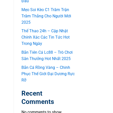
Đấu
Mẹo Soi Kèo C1 Trăm Trận
Trăm Thắng Cho Người Mới
2025
Thể Thao 24h – Cập Nhật
Chính Xác Các Tin Tức Hot
Trong Ngày
Bắn Tiên Cá Lc88 – Trò Chơi
Săn Thưởng Hot Nhất 2025
Bắn Cá Rồng Vàng – Chinh
Phục Thế Giới Đại Dương Rực
Rỡ
Recent
Comments
No comments to show.