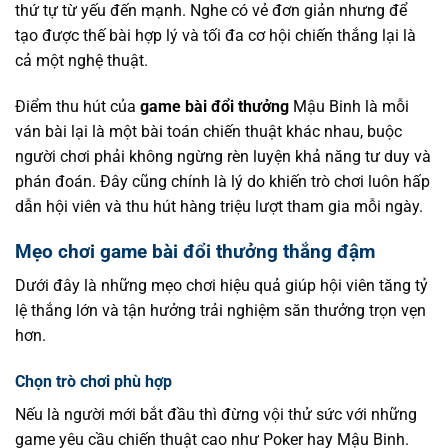
thứ tự từ yếu đến mạnh. Nghe có vẻ đơn giản nhưng để
tạo được thế bài hợp lý và tối đa cơ hội chiến thắng lại là
cả một nghệ thuật.
Điểm thu hút của
game bài đổi thưởng
Mậu Binh là mỗi
ván bài lại là một bài toán chiến thuật khác nhau, buộc
người chơi phải không ngừng rèn luyện khả năng tư duy và
phán đoán. Đây cũng chính là lý do khiến trò chơi luôn hấp
dẫn hội viên và thu hút hàng triệu lượt tham gia mỗi ngày.
Mẹo chơi game bài đổi thưởng thắng đậm
Dưới đây là những mẹo chơi hiệu quả giúp hội viên tăng tỷ
lệ thắng lớn và tận hưởng trải nghiệm săn thưởng trọn vẹn
hơn.
Chọn trò chơi phù hợp
Nếu là người mới bắt đầu thì đừng vội thử sức với những
game yêu cầu chiến thuật cao như Poker hay Mậu Binh.