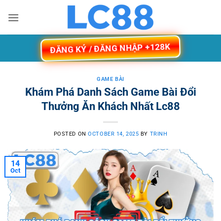
Skip
to
content
ĐĂNG KÝ / ĐĂNG NHẬP +128K
GAME BÀI
Khám Phá Danh Sách Game Bài Đổi
Thưởng Ăn Khách Nhất Lc88
POSTED ON
OCTOBER 14, 2025
BY
TRINH
14
Oct