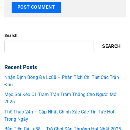
Search
SEARCH
Recent Posts
Nhận Định Bóng Đá Lc88 – Phân Tích Chi Tiết Các Trận
Đấu
Mẹo Soi Kèo C1 Trăm Trận Trăm Thắng Cho Người Mới
2025
Thể Thao 24h – Cập Nhật Chính Xác Các Tin Tức Hot
Trong Ngày
Bắn Tiên Cá Lc88 – Trò Chơi Săn Thưởng Hot Nhất 2025