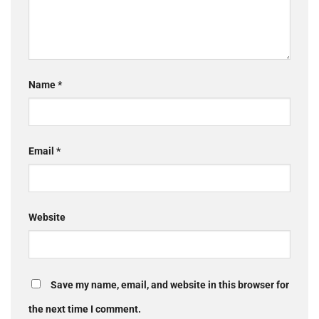
Name
*
Email
*
Website
Save my name, email, and website in this browser for
the next time I comment.