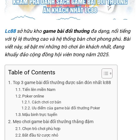
Lc88
sở hữu kho
game bài đổi thưởng
đa dạng, nổi tiếng
với tỷ lệ thường cao và hệ thống bàn chơi phong phú. Bài
viết này, sẽ bật mí những trò chơi ăn khách nhất, đang
khuấy đảo cộng đồng hội viên trong năm 2025.
Table of Contents
Top 3 game bài đổi thưởng được săn đón nhất lc88
Tiến lên miền Nam
Poker online
Cách chơi cơ bản
Ưu điểm của game bài đổi thưởng Poker
Mậu binh trực tuyến
Mẹo chơi game bài đổi thưởng thắng đậm
Chọn trò chơi phù hợp
Bắt đầu từ cược nhỏ